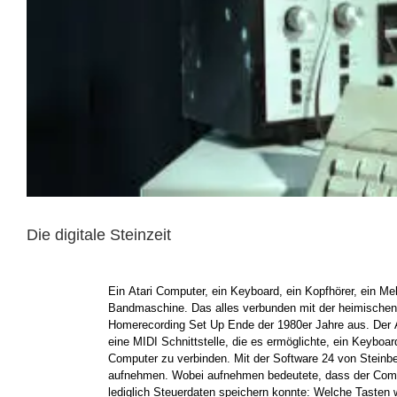
Die digitale Steinzeit
Ein Atari Computer, ein Keyboard, ein Kopfhörer, ein Me
konnte man die man den Song jetzt in Echtzeit aufnehm
Bandmaschine. Das alles verbunden mit der heimischen
Homerecording Set Up Ende der 1980er Jahre aus. Der A
eine MIDI Schnittstelle, die es ermöglichte, ein Keyboa
Computer zu verbinden. Mit der Software 24 von Stein
aufnehmen. Wobei aufnehmen bedeutete, dass der Comput
lediglich Steuerdaten speichern konnte: Welche Tasten 