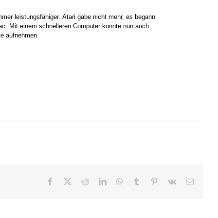
mer leistungsfähiger. Atari gäbe nicht mehr, es begann
ac. Mit einem schnelleren Computer konnte nun auch
tte aufnehmen.
Facebook
X
Reddit
LinkedIn
WhatsApp
Tumblr
Pinterest
Vk
E-
Mail