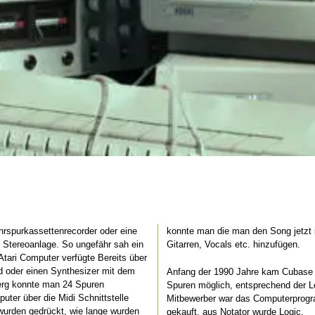
hrspurkassettenrecorder oder eine
en. Anschließend dann analog noch
 Stereoanlage. So ungefähr sah ein
Gitarren, Vocals etc. hinzufügen.
tari Computer verfügte Bereits über
rd oder einen Synthesizer mit dem
Anfang der 1990 Jahre kam Cubase v
berg konnte man 24 Spuren
Spuren möglich, entsprechend der L
er über die Midi Schnittstelle
Mitbewerber war das Computerprogr
wurden gedrückt, wie lange wurden
gekauft, aus Notator wurde Logic.