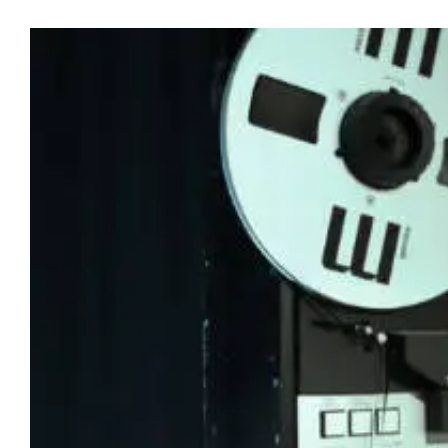
Zeige
grösseres
Bild